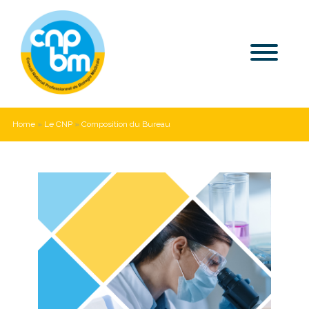
Home
»
Le CNP
»
Composition du Bureau