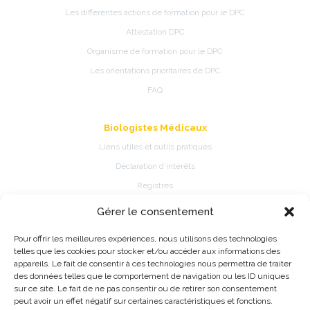
Les différentes actions de formation pour le DPC
Attestation DPC
Organisme de formation pour le DPC
Les orientations prioritaires de DPC
FAQ
Biologistes Médicaux
Liens utiles et outils pratiques
Déclaration d’intérêts
Registres
Gérer le consentement
Patients
Pour offrir les meilleures expériences, nous utilisons des technologies
Présentation de la spécialité
telles que les cookies pour stocker et/ou accéder aux informations des
Pathologies et traitements de la spécialité
appareils. Le fait de consentir à ces technologies nous permettra de traiter
des données telles que le comportement de navigation ou les ID uniques
Fiches d’information patient
sur ce site. Le fait de ne pas consentir ou de retirer son consentement
Information Registres de pratique médicale ou épidémiologique
peut avoir un effet négatif sur certaines caractéristiques et fonctions.