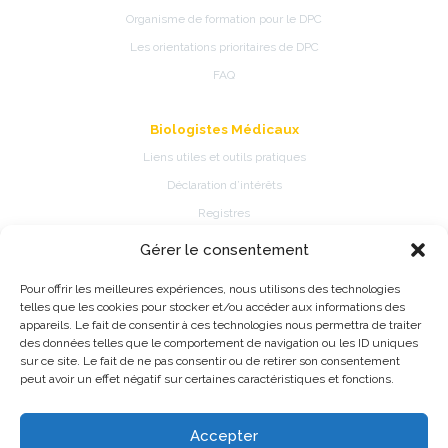
Organisme de formation pour le DPC
Les orientations prioritaires de DPC
FAQ
Biologistes Médicaux
Liens utiles et outils pratiques
Déclaration d’intérêts
Registres
Gérer le consentement
Patients
Pour offrir les meilleures expériences, nous utilisons des technologies
Présentation de la spécialité
telles que les cookies pour stocker et/ou accéder aux informations des
Pathologies et traitements de la spécialité
appareils. Le fait de consentir à ces technologies nous permettra de traiter
des données telles que le comportement de navigation ou les ID uniques
Fiches d’information patient
sur ce site. Le fait de ne pas consentir ou de retirer son consentement
Information Registres de pratique médicale ou épidémiologique
peut avoir un effet négatif sur certaines caractéristiques et fonctions.
Accepter