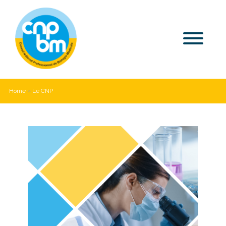
Home
»
Le CNP