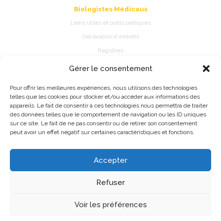
Biologistes Médicaux
Liens utiles et outils pratiques
Déclaration d’intérêts
Registres
Gérer le consentement
Patients
Pour offrir les meilleures expériences, nous utilisons des technologies
Présentation de la spécialité
telles que les cookies pour stocker et/ou accéder aux informations des
Pathologies et traitements de la spécialité
appareils. Le fait de consentir à ces technologies nous permettra de traiter
des données telles que le comportement de navigation ou les ID uniques
Fiches d’information patient
sur ce site. Le fait de ne pas consentir ou de retirer son consentement
Information Registres de pratique médicale ou épidémiologique
peut avoir un effet négatif sur certaines caractéristiques et fonctions.
Accepter
©2026 CNP de Biologie Médicale - Made with love by
Alfred
Refuser
Mentions légales
Données personnelles
Voir les préférences