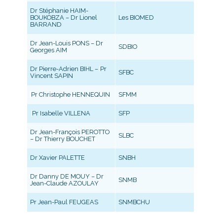
Dr Stéphanie HAIM-
BOUKOBZA – Dr Lionel
Les BIOMED
BARRAND
Dr Jean-Louis PONS – Dr
SDBIO
Georges AIM
Dr Pierre-Adrien BIHL –
Pr
SFBC
Vincent SAPIN
Pr Christophe HENNEQUIN
SFMM
Pr Isabelle VILLENA
SFP
Dr Jean-François PEROTTO
SLBC
– Dr Thierry BOUCHET
Dr Xavier PALETTE
SNBH
Dr Danny DE MOUY – Dr
SNMB
Jean-Claude AZOULAY
Pr Jean-Paul FEUGEAS
SNMBCHU