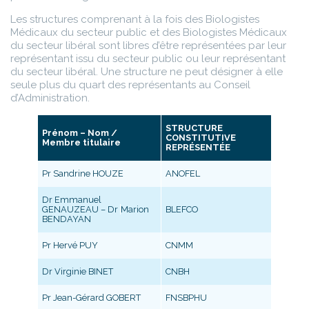
Les structures comprenant à la fois des Biologistes
Médicaux du secteur public et des Biologistes Médicaux
du secteur libéral sont libres d’être représentées par leur
représentant issu du secteur public ou leur représentant
du secteur libéral. Une structure ne peut désigner à elle
seule plus du quart des représentants au Conseil
d’Administration.
STRUCTURE
Prénom – Nom /
CONSTITUTIVE
Membre titulaire
REPRÉSENTÉE
Pr Sandrine HOUZE
ANOFEL
Dr Emmanuel
GENAUZEAU – Dr
Marion
BLEFCO
BENDAYAN
Pr Hervé PUY
CNMM
Dr Virginie BINET
CNBH
Pr Jean-Gérard GOBERT
FNSBPHU