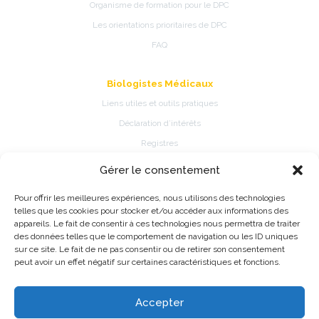
Organisme de formation pour le DPC
Les orientations prioritaires de DPC
FAQ
Biologistes Médicaux
Liens utiles et outils pratiques
Déclaration d’intérêts
Registres
Gérer le consentement
Patients
Pour offrir les meilleures expériences, nous utilisons des technologies
Présentation de la spécialité
telles que les cookies pour stocker et/ou accéder aux informations des
Pathologies et traitements de la spécialité
appareils. Le fait de consentir à ces technologies nous permettra de traiter
des données telles que le comportement de navigation ou les ID uniques
Fiches d’information patient
sur ce site. Le fait de ne pas consentir ou de retirer son consentement
Information Registres de pratique médicale ou épidémiologique
peut avoir un effet négatif sur certaines caractéristiques et fonctions.
Accepter
©2026 CNP de Biologie Médicale - Made with love by
Alfred