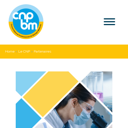
Home
»
Le CNP
»
Partenaires