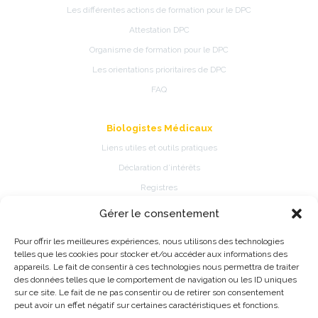
Les différentes actions de formation pour le DPC
Attestation DPC
Organisme de formation pour le DPC
Les orientations prioritaires de DPC
FAQ
Biologistes Médicaux
Liens utiles et outils pratiques
Déclaration d’intérêts
Registres
Gérer le consentement
Patients
Pour offrir les meilleures expériences, nous utilisons des technologies
Présentation de la spécialité
telles que les cookies pour stocker et/ou accéder aux informations des
Pathologies et traitements de la spécialité
appareils. Le fait de consentir à ces technologies nous permettra de traiter
des données telles que le comportement de navigation ou les ID uniques
Fiches d’information patient
sur ce site. Le fait de ne pas consentir ou de retirer son consentement
Information Registres de pratique médicale ou épidémiologique
peut avoir un effet négatif sur certaines caractéristiques et fonctions.