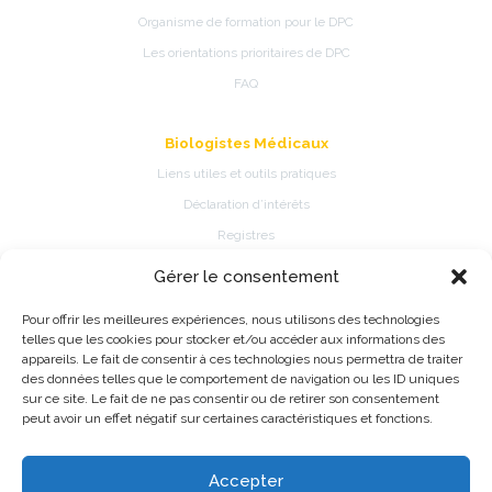
Organisme de formation pour le DPC
Les orientations prioritaires de DPC
FAQ
Biologistes Médicaux
Liens utiles et outils pratiques
Déclaration d’intérêts
Registres
Gérer le consentement
Patients
Pour offrir les meilleures expériences, nous utilisons des technologies
Présentation de la spécialité
telles que les cookies pour stocker et/ou accéder aux informations des
Pathologies et traitements de la spécialité
appareils. Le fait de consentir à ces technologies nous permettra de traiter
des données telles que le comportement de navigation ou les ID uniques
Fiches d’information patient
sur ce site. Le fait de ne pas consentir ou de retirer son consentement
Information Registres de pratique médicale ou épidémiologique
peut avoir un effet négatif sur certaines caractéristiques et fonctions.
Accepter