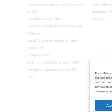
Le parcours professionnel ou parcours
Liens utiles et
de DPC
Déclaration d’
La certification périodique
Registres
Le parcours professionnel en Biologie
Médicale
Les différentes actions de formation
pour le DPC
Attestation DPC
Organisme de formation pour le DPC
Les orientations prioritaires de DPC
Pour offrir 
FAQ
cookies pour
ces technolo
navigation ou
consentement
Ac