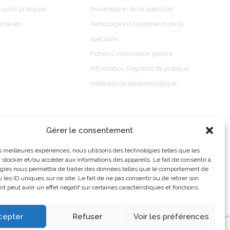
 outils pratiques
Présentation de la spécialité
intérêts
Pathologies et traitements de la
spécialité
Fiches d’information patient
Information Registres de pratique
médicale ou épidémiologique
Gérer le consentement
les meilleures expériences, nous utilisons des technologies telles que les
 stocker et/ou accéder aux informations des appareils. Le fait de consentir à
gies nous permettra de traiter des données telles que le comportement de
 les ID uniques sur ce site. Le fait de ne pas consentir ou de retirer son
 peut avoir un effet négatif sur certaines caractéristiques et fonctions.
Mentions légales
Données personnelles
cepter
Refuser
Voir les préférences