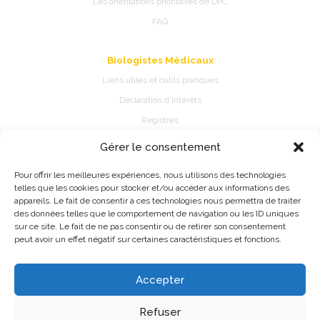
Les orientations prioritaires de DPC
FAQ
Biologistes Médicaux
Liens utiles et outils pratiques
Déclaration d’intérêts
Registres
Gérer le consentement
Patients
Pour offrir les meilleures expériences, nous utilisons des technologies
Présentation de la spécialité
telles que les cookies pour stocker et/ou accéder aux informations des
Pathologies et traitements de la spécialité
appareils. Le fait de consentir à ces technologies nous permettra de traiter
des données telles que le comportement de navigation ou les ID uniques
Fiches d’information patient
sur ce site. Le fait de ne pas consentir ou de retirer son consentement
Information Registres de pratique médicale ou épidémiologique
peut avoir un effet négatif sur certaines caractéristiques et fonctions.
Accepter
©2026 CNP de Biologie Médicale - Made with love by
Alfred
Refuser
Mentions légales