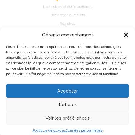
Liens utiles et outils pratiques
Déclaration d’intérêts
Registres
Gérer le consentement
Patients
Pour offrir les meilleures expériences, nous utilisons des technologies
Présentation de la spécialité
telles que les cookies pour stocker et/ou accéder aux informations des
Pathologies et traitements de la spécialité
appareils. Le fait de consentir à ces technologies nous permettra de traiter
des données telles que le comportement de navigation ou les ID uniques
Fiches d’information patient
sur ce site. Le fait de ne pas consentir ou de retirer son consentement
Information Registres de pratique médicale ou épidémiologique
peut avoir un effet négatif sur certaines caractéristiques et fonctions.
Accepter
©2026 CNP de Biologie Médicale - Made with love by
Alfred
Refuser
Mentions légales
Données personnelles
Voir les préférences
Politique de cookies
Données personnelles