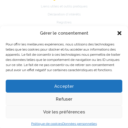
Liens utiles et outils pratiques
Déclaration d’intérêts
Registres
Gérer le consentement
Patients
Pour offrir les meilleures expériences, nous utilisons des technologies
Présentation de la spécialité
telles que les cookies pour stocker et/ou accéder aux informations des
Pathologies et traitements de la spécialité
appareils. Le fait de consentir à ces technologies nous permettra de traiter
des données telles que le comportement de navigation ou les ID uniques
Fiches d’information patient
sur ce site. Le fait de ne pas consentir ou de retirer son consentement
Information Registres de pratique médicale ou épidémiologique
peut avoir un effet négatif sur certaines caractéristiques et fonctions.
Accepter
©2026 CNP de Biologie Médicale - Made with love by
Alfred
Refuser
Mentions légales
Données personnelles
Voir les préférences
Politique de cookies
Données personnelles