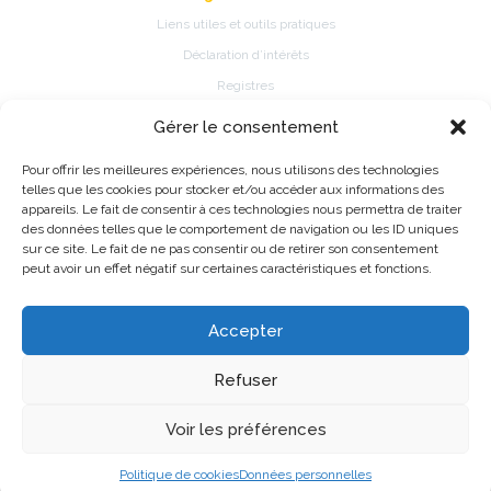
Liens utiles et outils pratiques
Déclaration d’intérêts
Registres
Gérer le consentement
Patients
Pour offrir les meilleures expériences, nous utilisons des technologies
Présentation de la spécialité
telles que les cookies pour stocker et/ou accéder aux informations des
Pathologies et traitements de la spécialité
appareils. Le fait de consentir à ces technologies nous permettra de traiter
des données telles que le comportement de navigation ou les ID uniques
Fiches d’information patient
sur ce site. Le fait de ne pas consentir ou de retirer son consentement
Information Registres de pratique médicale ou épidémiologique
peut avoir un effet négatif sur certaines caractéristiques et fonctions.
Accepter
©2026 CNP de Biologie Médicale - Made with love by
Alfred
Refuser
Mentions légales
Données personnelles
Voir les préférences
Politique de cookies
Données personnelles