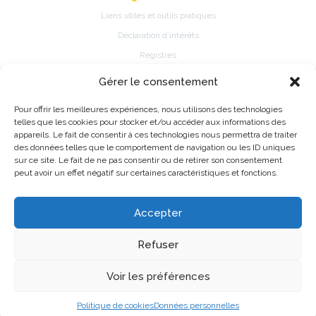
Liens utiles et outils pratiques
Déclaration d’intérêts
Registres
Gérer le consentement
Patients
Pour offrir les meilleures expériences, nous utilisons des technologies
Présentation de la spécialité
telles que les cookies pour stocker et/ou accéder aux informations des
Pathologies et traitements de la spécialité
appareils. Le fait de consentir à ces technologies nous permettra de traiter
des données telles que le comportement de navigation ou les ID uniques
Fiches d’information patient
sur ce site. Le fait de ne pas consentir ou de retirer son consentement
Information Registres de pratique médicale ou épidémiologique
peut avoir un effet négatif sur certaines caractéristiques et fonctions.
Accepter
©2026 CNP de Biologie Médicale - Made with love by
Alfred
Refuser
Mentions légales
Données personnelles
Voir les préférences
Politique de cookies
Données personnelles